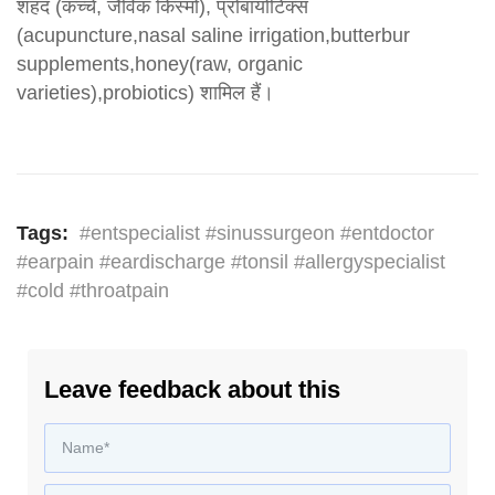
शहद (कच्चे, जैविक किस्मों), प्रोबायोटिक्स
(acupuncture,nasal saline irrigation,butterbur
supplements,honey(raw, organic
varieties),probiotics) शामिल हैं।
Tags:
#entspecialist #sinussurgeon #entdoctor
#earpain #eardischarge #tonsil #allergyspecialist
#cold #throatpain
Leave feedback about this