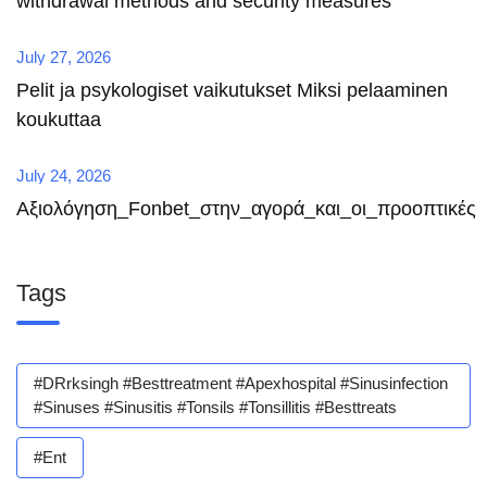
withdrawal methods and security measures
July 27, 2026
Pelit ja psykologiset vaikutukset Miksi pelaaminen
koukuttaa
July 24, 2026
Αξιολόγηση_Fonbet_στην_αγορά_και_οι_προοπτικές
Tags
#DRrksingh #besttreatment #apexhospital #sinusinfection
#sinuses #sinusitis #tonsils #tonsillitis #besttreats
#ent