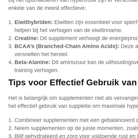
Bij het optimaliseren van hypertrofie zijn er verschi
enkele van de meest effectieve:
Eiwithybriden:
Eiwitten zijn essentieel voor spier
helpen bij het verhogen van de eiwitinname.
Creatine:
Dit supplement verhoogt de energieproduc
BCAA’s (Branched-Chain Amino Acids):
Deze am
versnellen het herstel.
Beta-Alanine:
Dit aminozuur kan de uithoudingsve
training verhogen.
Tips voor Effectief Gebruik v
Het is belangrijk om supplementen niet als vervangin
het effectief gebruik van suppletie om maximale hyper
Combineer supplementen met een gebalanceerd diee
Neem supplementen op de juiste momenten, zoals 
Blijf gehydrateerd en zorg voor voldoende rust en 