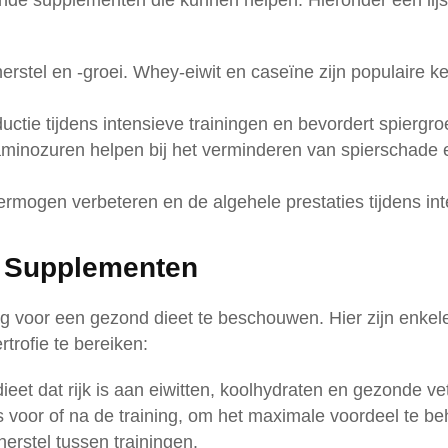
llende supplementen die kunnen helpen. Hieronder een lij
herstel en -groei. Whey-eiwit en caseïne zijn populaire k
tie tijdens intensieve trainingen en bevordert spiergroe
inozuren helpen bij het verminderen van spierschade 
rmogen verbeteren en de algehele prestaties tijdens in
an Supplementen
g voor een gezond dieet te beschouwen. Hier zijn enkele
trofie te bereiken:
t dat rijk is aan eiwitten, koolhydraten en gezonde ve
voor of na de training, om het maximale voordeel te be
herstel tussen trainingen.