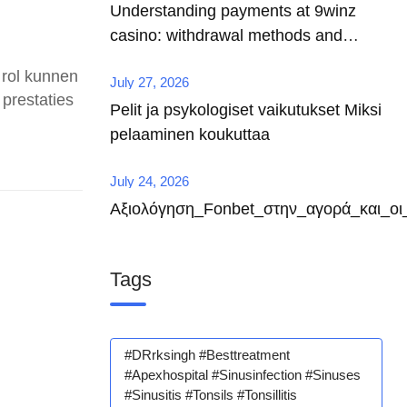
Understanding payments at 9winz
casino: withdrawal methods and
security measures
 rol kunnen
July 27, 2026
 prestaties
Pelit ja psykologiset vaikutukset Miksi
pelaaminen koukuttaa
July 24, 2026
Αξιολόγηση_Fonbet_στην_αγορά_και_οι
Tags
#DRrksingh #besttreatment
#apexhospital #sinusinfection #sinuses
#sinusitis #tonsils #tonsillitis