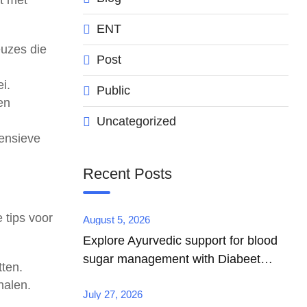
st met
ENT
euzes die
Post
i.
Public
en
Uncategorized
tensieve
Recent Posts
 tips voor
August 5, 2026
Explore Ayurvedic support for blood
sugar management with Diabeet
tten.
India
halen.
July 27, 2026