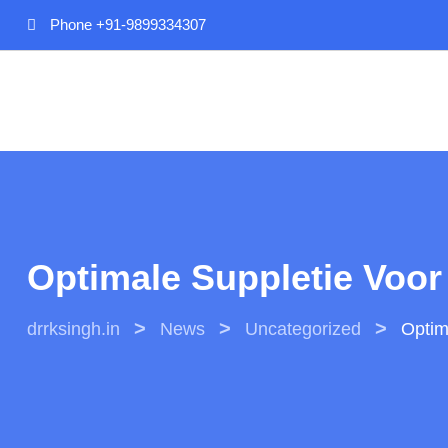
Skip
Phone
+91-9899334307
to
content
Optimale Suppletie Voor
>
>
>
drrksingh.in
News
Uncategorized
Optim