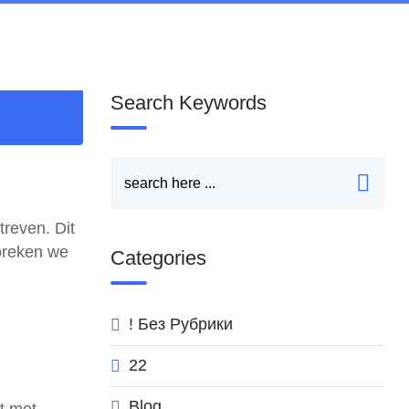
Search Keywords
treven. Dit
spreken we
Categories
! Без Рубрики
22
Blog